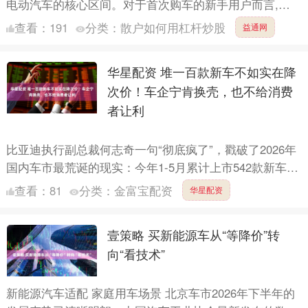
电动汽车的核心区间。对于首次购车的新手用户而言,选
车往往伴随着对未知路况的紧张感与对车辆操控的陌生
查看：
191
分类：
散户如何用杠杆炒股
益通网
感。在这....
华星配资 堆一百款新车不如实在降
次价！车企宁肯换壳，也不给消费
者让利
比亚迪执行副总裁何志奇一句“彻底疯了”，戳破了2026年
国内车市最荒诞的现实：今年1-5月累计上市542款新车，
平均每天3.6款，发布节奏比一日三餐还密集；而另....
查看：
81
分类：
金富宝配资
华星配资
壹策略 买新能源车从“等降价”转
向“看技术”
新能源汽车适配 家庭用车场景 北京车市2026年下半年的