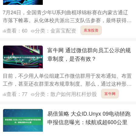
7月24日，全国青少年U系列曲棍球锦标赛在内蒙古通辽
市落下帷幕。从化体校共派出三支队伍参赛，最终获得体
校俱乐部组别U10组男子冠军、女子冠军，U12组第四名
查看：
60
分类：
金富宝配资
库东投资
的好....
富牛网 通过微信群向员工公示的规
章制度，是否有效？
目前，不少用人单位组建工作微信群用于发布通知、布置
工作，甚至还在群里发布规章制度。那么，通过这种形式
发布的规章制度是否有效？ 近日，江门市新会区人民法
查看：
77
分类：
散户如何用杠杆炒股
富牛网
院审结这样....
易倍策略 大众ID.Unyx 09电动轿跑
申报信息曝光：续航或超600公里