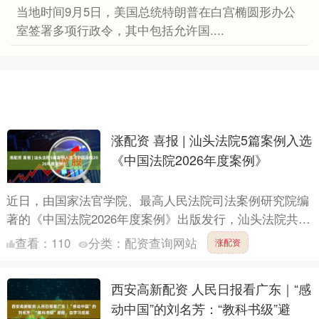
当地时间9月5日，美国总统特朗普在白宫椭圆形办公
室签署多项行政令，其中包括允许国....
涨配资 喜报 | 汕头法院5篇案例入选
《中国法院2026年度案例》
近日，由国家法官学院、最高人民法院司法案例研究院编
著的《中国法院2026年度案例》出版发行，汕头法院共有
5篇案例成功入选。 汕头法院入选案例 案例一 已达法定
查看：
110
分类：
配资查询网站
涨配资
退....
西安高新配资 人民日报看广东｜“感
动中国”的刘名芳：“教科书级”避