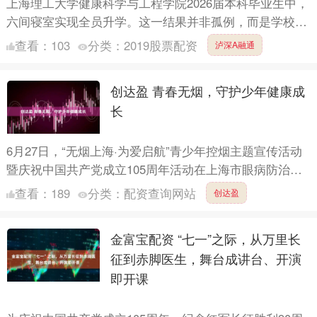
上海理工大学健康科学与工程学院2026届本科毕业生中，
六间寝室实现全员升学。这一结果并非孤例，而是学校深
化人才培养综合改革的缩影。今年，该学院不仅有多名学
查看：
103
分类：
2019股票配资
泸深A融通
子考入....
创达盈 青春无烟，守护少年健康成
长
6月27日，“无烟上海·为爱启航”青少年控烟主题宣传活动
暨庆祝中国共产党成立105周年活动在上海市眼病防治中
心虹桥路院区举办，来自幸福党建联盟单位及现场的亲子
查看：
189
分类：
配资查询网站
创达盈
家....
金富宝配资 “七一”之际，从万里长
征到赤脚医生，舞台成讲台、开演
即开课