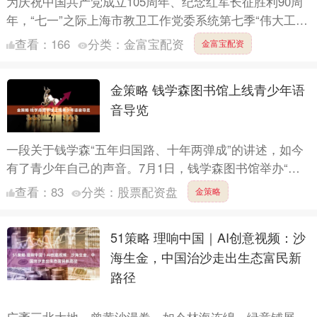
为庆祝中国共产党成立105周年、纪念红军长征胜利90周
年，“七一”之际上海市教卫工作党委系统第七季“伟大工
程”系列党课走进高校，文教结合、教卫一体。 戏剧党课
查看：
166
分类：
金富宝配资
金富宝配资
《....
金策略 钱学森图书馆上线青少年语
音导览
一段关于钱学森“五年归国路、十年两弹成”的讲述，如今
有了青少年自己的声音。7月1日，钱学森图书馆举办“星
空践初心・党旗引征程”育人实践展示活动，发布青少年
查看：
83
分类：
股票配资盘
金策略
语音导....
51策略 理响中国｜AI创意视频：沙
海生金，中国治沙走出生态富民新
路径
广袤三北大地，曾黄沙漫卷，如今林海连绵，绿意铺展。