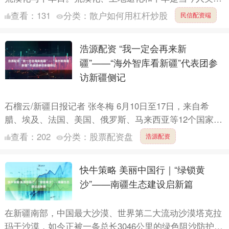
临最紧迫的生态挑战之一，它意味着土地生产力的持续流
查看：
131
分类：
散户如何用杠杆炒股
民信配资端
失，....
浩源配资 “我一定会再来新
疆”——“海外智库看新疆”代表团参
访新疆侧记
石榴云/新疆日报记者 张冬梅 6月10日至17日，来自希
腊、埃及、法国、美国、俄罗斯、马来西亚等12个国家16
位专家学者，组成“海外智库看新疆”活动代表团到新疆....
查看：
202
分类：
股票配资盘
浩源配资
快牛策略 美丽中国行｜“绿锁黄
沙”——南疆生态建设启新篇
在新疆南部，中国最大沙漠、世界第二大流动沙漠塔克拉
玛干沙漠，如今正被一条总长3046公里的绿色阻沙防护带