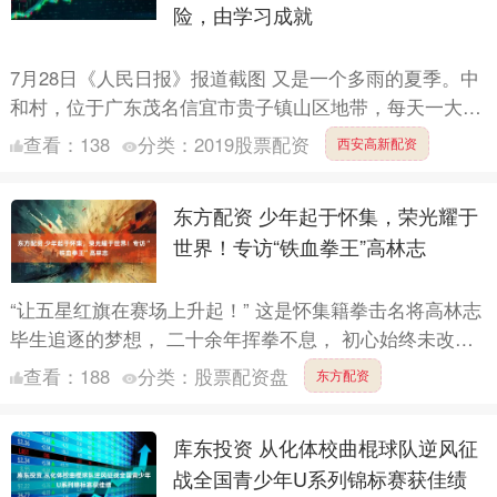
险，由学习成就
7月28日《人民日报》报道截图 又是一个多雨的夏季。中
和村，位于广东茂名信宜市贵子镇山区地带，每天一大半
时间云雾缭绕。村党支部书记、村委会主任刘名芳穿着雨
查看：
138
分类：
2019股票配资
西安高新配资
靴，和....
东方配资 少年起于怀集，荣光耀于
世界！专访“铁血拳王”高林志
“让五星红旗在赛场上升起！” 这是怀集籍拳击名将高林志
毕生追逐的梦想， 二十余年挥拳不息， 初心始终未改。
这名从怀集县业余体育运动学校走出、 最初练习田径
查看：
188
分类：
股票配资盘
东方配资
的....
库东投资 从化体校曲棍球队逆风征
战全国青少年U系列锦标赛获佳绩