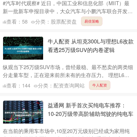
#汽车时代观察# 近日，中国工业和信息化部（MIIT）最
新一批新车申报目录中，大众汽车与小鹏汽车联合开发的
全新纯电动高性能轿跑车型——ID.Unyx 09的全貌....
查看：
58
分类：
股票配资盘
易倍策略
牛人配资 从坦克300L与理想L6改款
看透25万级SUV的内卷逻辑
纵观当下25万级SUV市场，曾经最稳、最不愁卖的两类细
分走量车型，正在迎来前所未有的生存压力。 理想L6的
城市家用五座赛道、坦克300的硬派越野五座赛道，过去
查看：
144
分类：
配资查询网站
牛人配资
几....
益通网 新手首次买纯电车推荐：
10-20万级带高阶辅助驾驶的纯电车
在当前的乘用车市场中,10至20万元级别已经成为家用纯