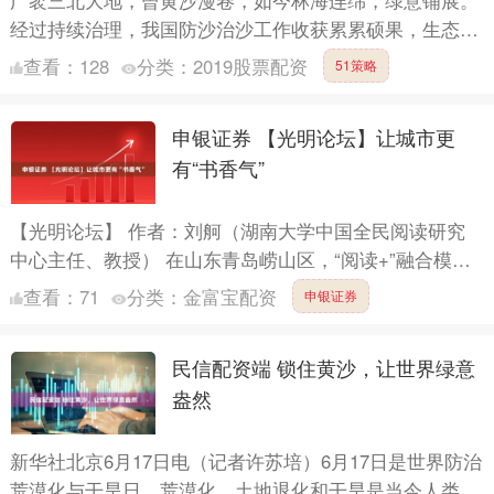
经过持续治理，我国防沙治沙工作收获累累硕果，生态屏
障愈发牢固。从遏制沙化蔓延，到深挖沙产业资源、发展
查看：
128
分类：
2019股票配资
51策略
特色产业，....
申银证券 【光明论坛】让城市更
有“书香气”
【光明论坛】 作者：刘舸（湖南大学中国全民阅读研究
中心主任、教授） 在山东青岛崂山区，“阅读+”融合模式
渐成规模，当地因地制宜布局城市书房、图书流动点，全
查看：
71
分类：
金富宝配资
申银证券
域构建....
民信配资端 锁住黄沙，让世界绿意
盎然
新华社北京6月17日电（记者许苏培）6月17日是世界防治
荒漠化与干旱日。荒漠化、土地退化和干旱是当今人类面