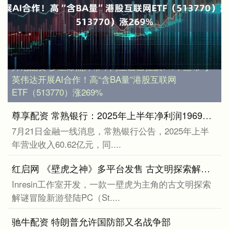
邦尼配资 多重爆点炸市，阿里巴巴狂飙9%，宣布与
英伟达开展AI合作！高“含BA量”港股互联网
ETF（513770）涨269%
尊享配资 常熟银行：2025年上半年净利润1969亿元，同比增长1355%
7月21日金融一线消息，常熟银行公告，2025年上半
年营业收入60.62亿元，同....
红启网 《壁虎之神》多平台发售 古文明探索解谜冒险
Inresin工作室开发，一款一壁虎为主角的古文明探索
解谜冒险新游登陆PC（St....
驰牛配资 特朗普允许国防部又名战争部