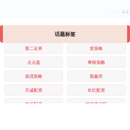
话题标签
第二证券
壹策略
点点盈
摩根策酪
鼎茂策略
股鑫所
天诚配资
长红配资
方道配资
端盛康优配
速盈所
百事达配资