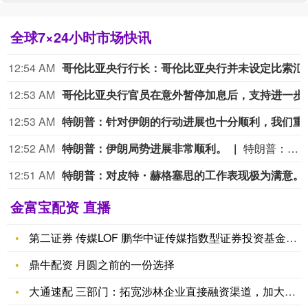
全球7×24小时市场快讯
12:54 AM
哥伦比亚央行行长：哥
12:53 AM
哥伦比亚央行官员在
12:53 AM
特朗普：针对伊朗的行动进展也十
12:52 AM
特朗普：伊朗局势进展非常顺利。
特朗普：伊朗局势进展非常顺利。
12:51 AM
特朗普：对皮特・
金富宝配资 直播
第二证券 传媒LOF 鹏华中证传媒指数型证券投资基金(LOF
鼎牛配资 月圆之前的一份选择
大通速配 三部门：拓宽涉林企业直接融资渠道，加大林业领域资金