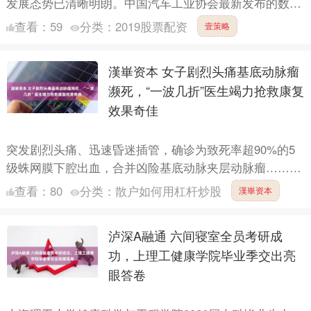
发展态势已清晰明朗。中国汽车工业协会最新发布的数据
显示，上半年，新能源乘用车国内销量占乘用车国内销量
查看：
59
分类：
2019股票配资
壹策略
比例....
漢崋资本 女子剧烈头痛基底动脉瘤
濒死，“一波几折”医生竭力抢救康复
效果奇佳
突发剧烈头痛、迅速昏迷插管，确诊为致死率超90%的5
级蛛网膜下腔出血，合并凶险基底动脉夹层动脉瘤……曾
被判定救治希望渺茫的陈女士，经同济大学附属上海市第
查看：
80
分类：
散户如何用杠杆炒股
漢崋资本
四人民医....
泸深A融通 六间寝室全员考研成
功，上理工健康学院毕业季交出亮
眼答卷